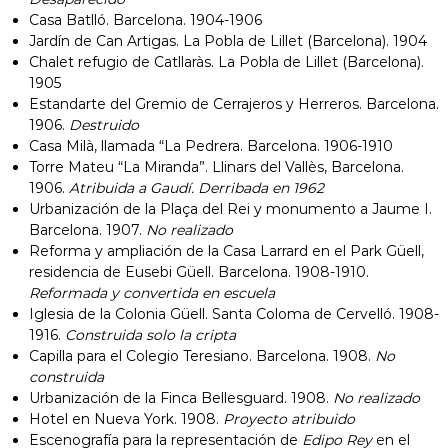
Casa Batlló. Barcelona. 1904-1906
Jardín de Can Artigas. La Pobla de Lillet (Barcelona). 1904
Chalet refugio de Catllaràs. La Pobla de Lillet (Barcelona).
1905
Estandarte del Gremio de Cerrajeros y Herreros. Barcelona.
1906.
Destruido
Casa Milà, llamada “La Pedrera. Barcelona. 1906-1910
Torre Mateu “La Miranda”. Llinars del Vallès, Barcelona.
1906.
Atribuida a Gaudí. Derribada en 1962
Urbanización de la Plaça del Rei y monumento a Jaume I.
Barcelona. 1907.
No realizado
Reforma y ampliación de la Casa Larrard en el Park Güell,
residencia de Eusebi Güell. Barcelona. 1908-1910.
Reformada y convertida en escuela
Iglesia de la Colonia Güell. Santa Coloma de Cervelló. 1908-
1916.
Construida solo la cripta
Capilla para el Colegio Teresiano. Barcelona. 1908.
No
construida
Urbanización de la Finca Bellesguard. 1908.
No realizado
Hotel en Nueva York. 1908.
Proyecto atribuido
Escenografía para la representación de
Edipo Rey
en el