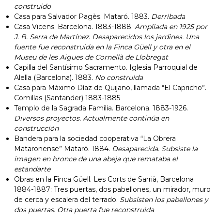
construido
Casa para Salvador Pagès. Mataró. 1883.
Derribada
Casa Vicens. Barcelona. 1883-1888.
Ampliada en 1925 por
J. B. Serra de Martínez. Desaparecidos los jardines. Una
fuente fue reconstruida en la Finca Güell y otra en el
Museu de les Aigües de Cornellà de Llobregat
Capilla del Santísimo Sacramento. Iglesia Parroquial de
Alella (Barcelona). 1883.
No construida
Casa para Máximo Díaz de Quijano, llamada “El Capricho”.
Comillas (Santander) 1883-1885
Templo de la Sagrada Familia. Barcelona. 1883-1926.
Diversos proyectos. Actualmente continúa en
construcción
Bandera para la sociedad cooperativa “La Obrera
Mataronense” Mataró. 1884.
Desaparecida. Subsiste la
imagen en bronce de una abeja que remataba el
estandarte
Obras en la Finca Güell. Les Corts de Sarrià, Barcelona
1884-1887: Tres puertas, dos pabellones, un mirador, muro
de cerca y escalera del terrado.
Subsisten los pabellones y
dos puertas. Otra puerta fue reconstruida