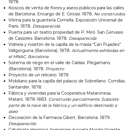
1878
Kioscos de venta de flores y aseos públicos para las calles
de Barcelona. Encargo de E. Girossi. 1878.
No construidos
Vitrina para la guantería Comella. Exposición Universal de
París. 1878.
Desaparecida
Puerta para un teatro propiedad de P. Miró. San Gervasio
de Cassoles. Barcelona. 1878.
Desaparecida
Vidriera y rosetón de la capilla de la masía “Can Pujades”
Vallgorguina (Barcelona). 1878.
Actualmente exhibidas en
el MNAC. Barcelona
Sistema de riego en el valle de Caldas. Plegamans
(Barcelona). 1878.
Proyecto
Proyecto de un relicario. 1878
Mobiliario para la capilla del palacio de Sobrellano. Comillas.
Santander. 1878
Fábrica y viviendas para la Cooperativa Mataronesa.
Mataró. 1878-1883.
Construido parcialmente. Subsiste
parte de la nave de la fabrica y un edificio destinado a
aseo
Decoración de la Farmacia Gibert. Barcelona. 1879.
Desaparecido
Cabalgata alegórica, homenaje al poeta Mosén Vicente