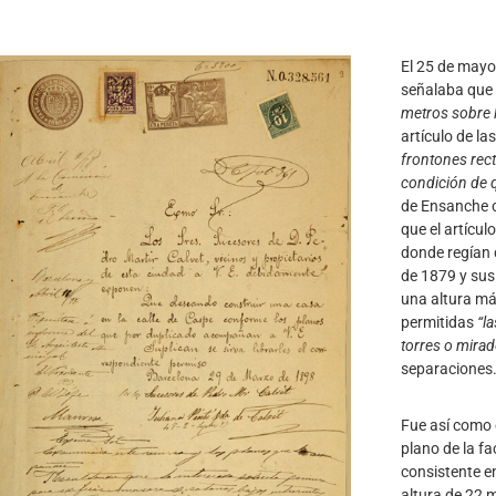
El 25 de mayo
señalaba que
metros sobre l
artículo de l
frontones rect
condición de 
de Ensanche c
que el artícul
donde regían 
de 1879 y sus
una altura má
permitidas
“la
torres o mira
separaciones
Fue así como 
plano de la f
consistente en
altura de 22 m