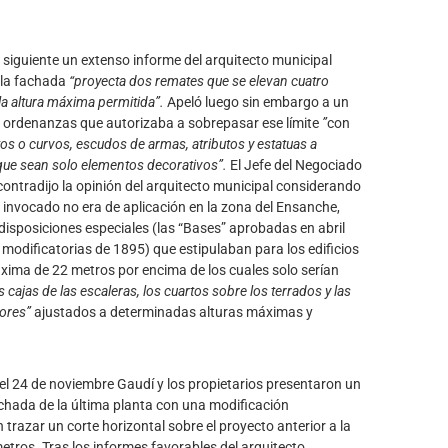
 siguiente un extenso informe del arquitecto municipal
 la fachada
“proyecta dos remates que se elevan cuatro
a altura máxima permitida”.
Apeló luego sin embargo a un
as ordenanzas que autorizaba a sobrepasar ese límite
”
con
os o curvos, escudos de armas, atributos y estatuas a
que sean solo elementos decorativos”.
El Jefe del Negociado
ontradijo la opinión del arquitecto municipal considerando
o invocado no era de aplicación en la zona del Ensanche,
disposiciones especiales (las “Bases” aprobadas en abril
 modificatorias de 1895) que estipulaban para los edificios
xima de 22 metros por encima de los cuales solo serían
s cajas de las escaleras, los cuartos sobre los terrados y las
dores”
ajustados a determinadas alturas máximas y
.
el 24 de noviembre Gaudí y los propietarios presentaron un
achada de la última planta con una modificación
 trazar un corte horizontal sobre el proyecto anterior a la
etros. Tras los informes favorables del arquitecto