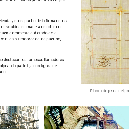
itual de fachadas portantes y crujías
vienda y el despacho de la firma de los
s construidos en madera de roble con
guen claramente el dictado de la
irillas y tiradores de las puertas,
icio destacan los famosos llamadores
lpean la parte fija con figura de
ado.
Planta de pisos del p