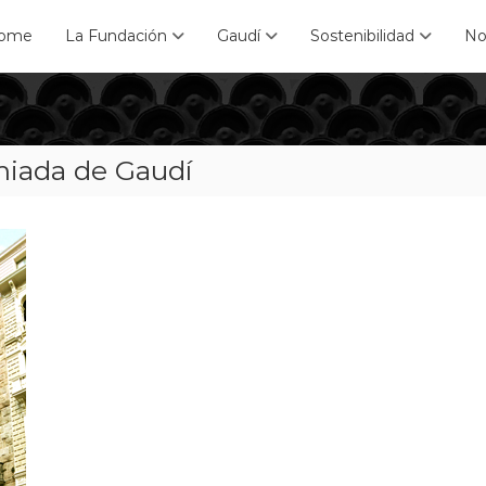
ome
La Fundación
Gaudí
Sostenibilidad
No
emiada de Gaudí