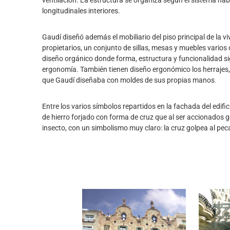
ventilación. La estructura se organiza según el sistema hab
longitudinales interiores.
Gaudí diseñó además el mobiliario del piso principal de la vi
propietarios, un conjunto de sillas, mesas y muebles vario
diseño orgánico donde forma, estructura y funcionalidad si
ergonomía. También tienen diseño ergonómico los herrajes, m
que Gaudí diseñaba con moldes de sus propias manos
.
Entre los varios símbolos repartidos en la fachada del edif
de hierro forjado con forma de cruz que al ser accionados go
insecto, con un simbolismo muy claro: la cruz golpea al pec