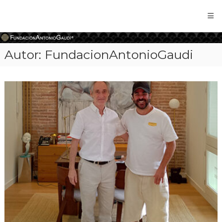
Fundación
Antonio
Gaudí
Autor:
FundacionAntonioGaudi